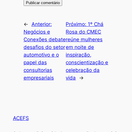
←
Anterior:
Próximo:
1º Chá
Negócios e
Rosa do CMEC
Conexões debate
reúne mulheres
desafios do setor
em noite de
automotivo e o
inspiração,
papel das
conscientização e
consultorias
celebração da
empresariais
vida
→
ACEFS