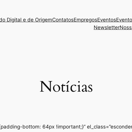
ado Digital e de Origem
Contatos
Empregos
Eventos
Evento
Newsletter
Noss
Notícias
adding-bottom: 64px !important;}” el_class=”esconder