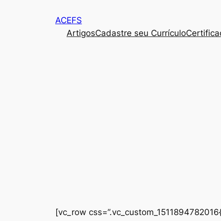
Pular
ACEFS
para
Artigos
Cadastre seu Currículo
Certific
o
conteúdo
[vc_row css=”.vc_custom_1511894782016{p