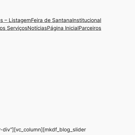
s – Listagem
Feira de Santana
Institucional
os Serviços
Notícias
Página Inicial
Parceiros
-div”][vc_column][mkdf_blog_slider