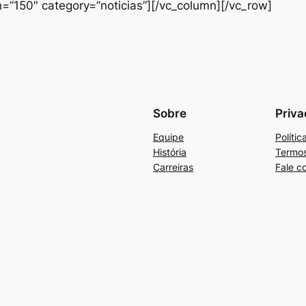
=”150″ category=”noticias”][/vc_column][/vc_row]
Sobre
Priva
Equipe
Políti
História
Termos
Carreiras
Fale c