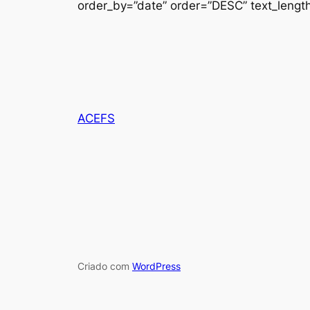
order_by=”date” order=”DESC” text_length
ACEFS
Criado com
WordPress