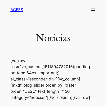
Pular
ACEFS
para
o
conteúdo
Notícias
[vc_row
css=”.vc_custom_1511894782016{padding-
bottom: 64px !important;}”
el_class=”esconder-div”][vc_column]
[mkdf_blog_slider order_by=”date”
order=”DESC” text_length=”150″
category=”noticias”][/vc_column][/vc_row]